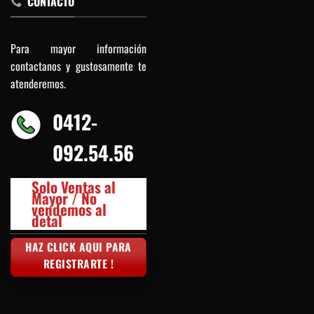
CONTACTO
Para mayor información
contactanos y gustosamente te
atenderemos.
0412-
092.54.56
Solo Ventas al
Mayor / No
vendemos al
detal
HAZ CLICK AQUI PARA
REGISTRARTE !