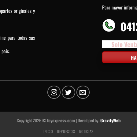
Para mayor inform
partes originales y
041
line para todas sus
Solo Vent
 país.
HA
Copyright 2026 ©
Toyoxpress.com
| Developed by:
GravityWeb
INICIO
REPUESTOS
NOTICIAS