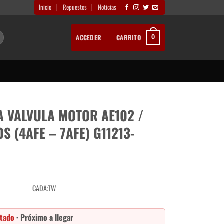
Inicio
Repuestos
Noticias
ACCEDER
CARRITO
0
 VALVULA MOTOR AE102 /
OS (4AFE – 7AFE) G11213-
CADA:TW
tado
· Próximo a llegar