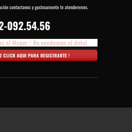
ación contactanos y gustosamente te atenderemos.
2-092.54.56
as al Mayor / No vendemos al detal
Z CLICK AQUI PARA REGISTRARTE !