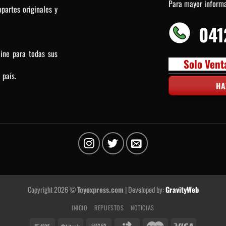
Para mayor inform
partes originales y
041
line para todas sus
Solo Vent
 país.
HA
Copyright 2026 ©
Toyoxpress.com
| Developed by:
GravityWeb
INICIO
REPUESTOS
NOTICIAS