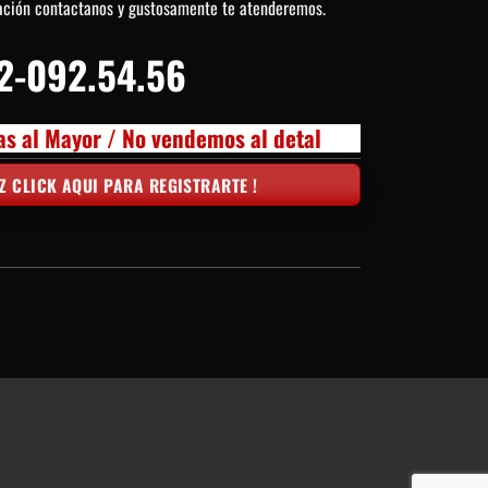
ación contactanos y gustosamente te atenderemos.
2-092.54.56
as al Mayor / No vendemos al detal
Z CLICK AQUI PARA REGISTRARTE !