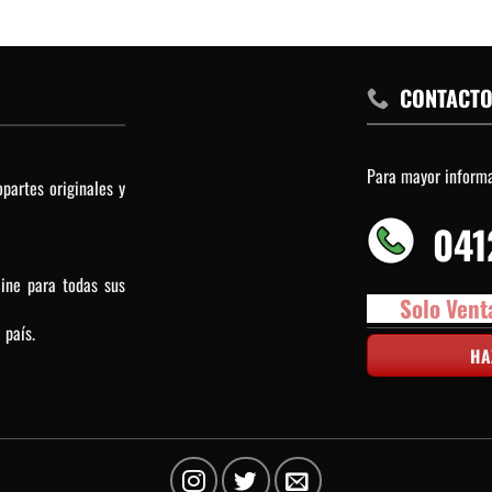
CONTACT
Para mayor inform
partes originales y
041
line para todas sus
Solo Vent
 país.
HA