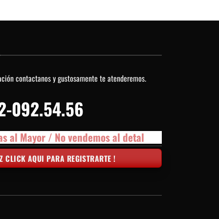
O
ación contactanos y gustosamente te atenderemos.
2-092.54.56
as al Mayor / No vendemos al detal
Z CLICK AQUI PARA REGISTRARTE !