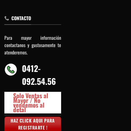
CONTACTO
Para mayor información
contactanos y gustosamente te
atenderemos.
0412-
092.54.56
Solo Ventas al
Mayor / No
vendemos al
detal
HAZ CLICK AQUI PARA
REGISTRARTE !