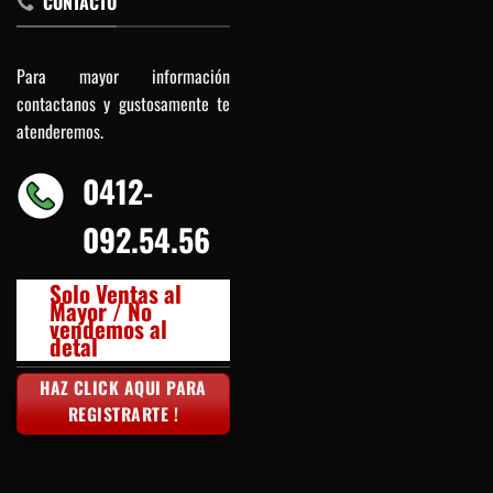
CONTACTO
Para mayor información
contactanos y gustosamente te
atenderemos.
0412-
092.54.56
Solo Ventas al
Mayor / No
vendemos al
detal
HAZ CLICK AQUI PARA
REGISTRARTE !