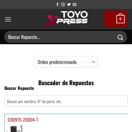
Saltar
al
contenido
0
Buscar
por:
Buscador de Repuestos
Buscar Repuesto
G90915-20004-T