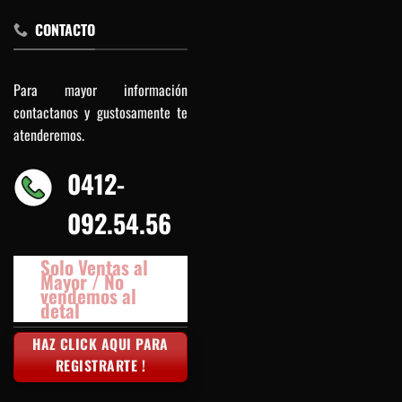
CONTACTO
Para mayor información
contactanos y gustosamente te
atenderemos.
0412-
092.54.56
Solo Ventas al
Mayor / No
vendemos al
detal
HAZ CLICK AQUI PARA
REGISTRARTE !