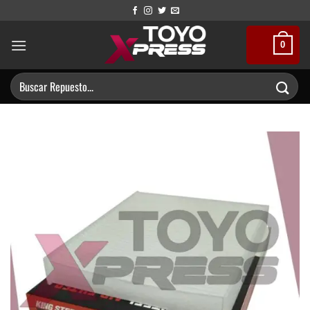
Saltar
al
contenido
0
Buscar
por: