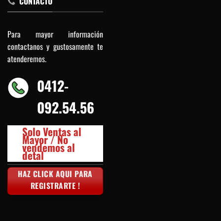
CONTACTO
Para mayor información
contactanos y gustosamente te
atenderemos.
0412-
092.54.56
Solo Ventas al
Mayor / No
vendemos al
detal
HAZ CLICK AQUI PARA
REGISTRARTE !