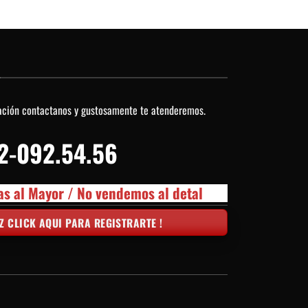
O
ación contactanos y gustosamente te atenderemos.
2-092.54.56
as al Mayor / No vendemos al detal
Z CLICK AQUI PARA REGISTRARTE !