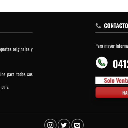
CONTACT
Para mayor inform
partes originales y
041
line para todas sus
Solo Vent
 país.
HA