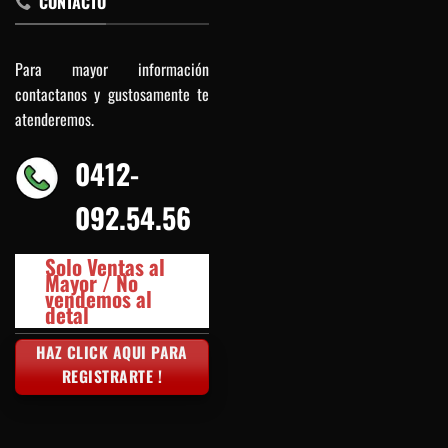
CONTACTO
Para mayor información
contactanos y gustosamente te
atenderemos.
0412-
092.54.56
Solo Ventas al
Mayor / No
vendemos al
detal
HAZ CLICK AQUI PARA
REGISTRARTE !