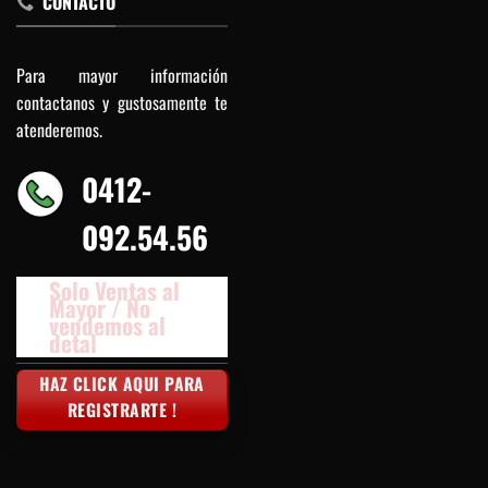
CONTACTO
Para mayor información
contactanos y gustosamente te
atenderemos.
0412-
092.54.56
Solo Ventas al
Mayor / No
vendemos al
detal
HAZ CLICK AQUI PARA
REGISTRARTE !