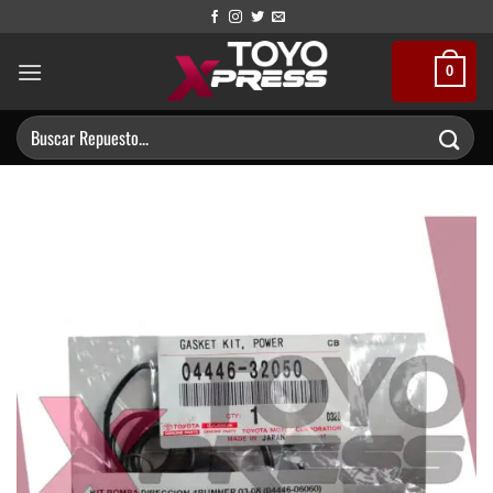
Saltar
al
contenido
0
Buscar
por: