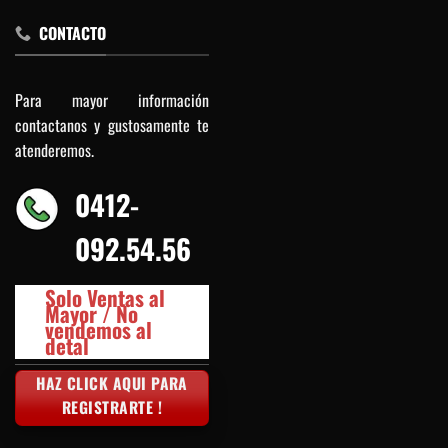
CONTACTO
Para mayor información
contactanos y gustosamente te
atenderemos.
0412-
092.54.56
Solo Ventas al
Mayor / No
vendemos al
detal
HAZ CLICK AQUI PARA
REGISTRARTE !