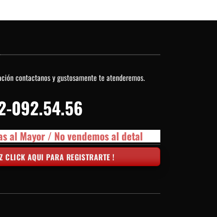
O
ación contactanos y gustosamente te atenderemos.
2-092.54.56
as al Mayor / No vendemos al detal
Z CLICK AQUI PARA REGISTRARTE !