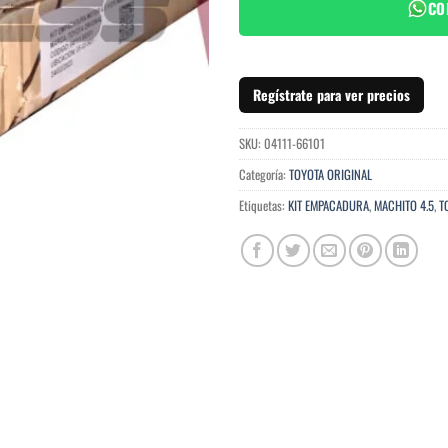
CO
Regístrate para ver precios
SKU:
04111-66101
Categoría:
TOYOTA ORIGINAL
Etiquetas:
KIT EMPACADURA
,
MACHITO 4.5
,
T