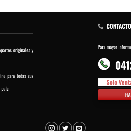
CONTACT
Para mayor inform
partes originales y
041
line para todas sus
Solo Vent
 país.
HA