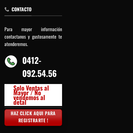
CONTACTO
Para mayor información
contactanos y gustosamente te
atenderemos.
0412-
092.54.56
Solo Ventas al
Mayor / No
vendemos al
detal
HAZ CLICK AQUI PARA
REGISTRARTE !