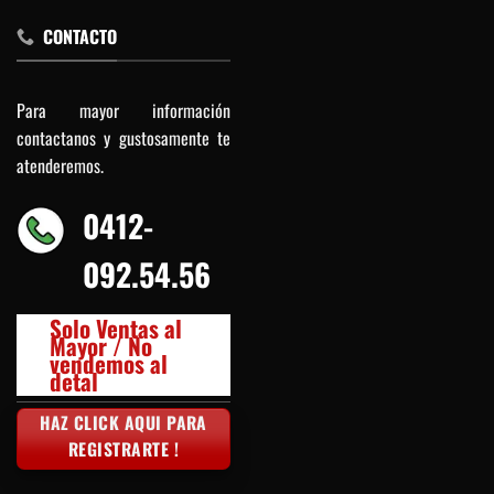
CONTACTO
Para mayor información
contactanos y gustosamente te
atenderemos.
0412-
092.54.56
Solo Ventas al
Mayor / No
vendemos al
detal
HAZ CLICK AQUI PARA
REGISTRARTE !