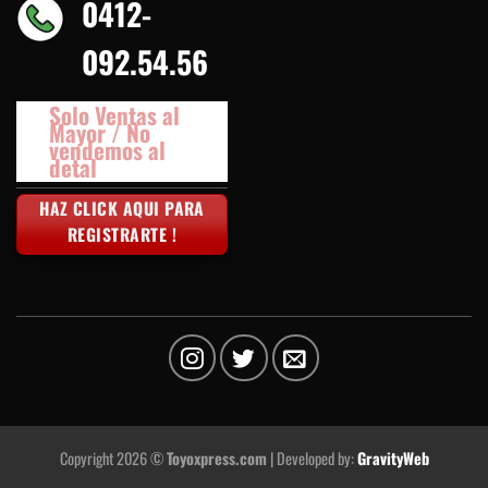
0412-
092.54.56
Solo Ventas al
Mayor / No
vendemos al
detal
HAZ CLICK AQUI PARA
REGISTRARTE !
Copyright 2026 ©
Toyoxpress.com
| Developed by:
GravityWeb