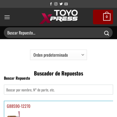
Saltar
al
contenido
0
Buscar
por:
Buscador de Repuestos
Buscar Repuesto
G88590-12270