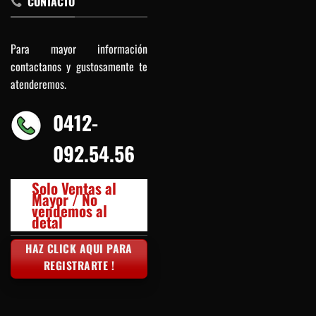
CONTACTO
Para mayor información
contactanos y gustosamente te
atenderemos.
0412-
092.54.56
Solo Ventas al
Mayor / No
vendemos al
detal
HAZ CLICK AQUI PARA
REGISTRARTE !