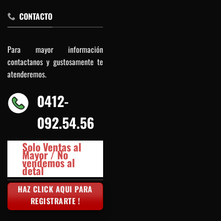
CONTACTO
Para mayor información
contactanos y gustosamente te
atenderemos.
0412-
092.54.56
Solo Ventas al
Mayor / No
vendemos al
detal
HAZ CLICK AQUI PARA
REGISTRARTE !