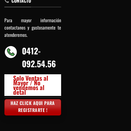
CONTACTO
Para mayor información
contactanos y gustosamente te
atenderemos.
0412-
092.54.56
Solo Ventas al
Mayor / No
vendemos al
detal
HAZ CLICK AQUI PARA
REGISTRARTE !