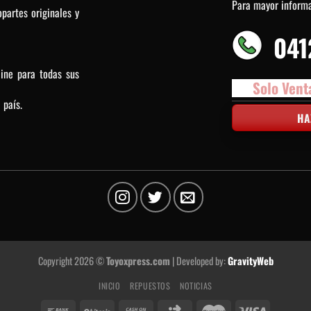
Para mayor inform
partes originales y
041
line para todas sus
Solo Vent
 país.
HA
Copyright 2026 ©
Toyoxpress.com
| Developed by:
GravityWeb
INICIO
REPUESTOS
NOTICIAS