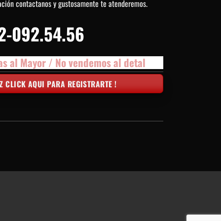
ación contactanos y gustosamente te atenderemos.
2-092.54.56
as al Mayor / No vendemos al detal
Z CLICK AQUI PARA REGISTRARTE !