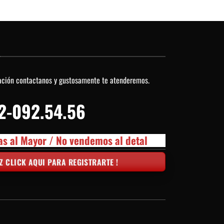
O
ación contactanos y gustosamente te atenderemos.
2-092.54.56
as al Mayor / No vendemos al detal
Z CLICK AQUI PARA REGISTRARTE !