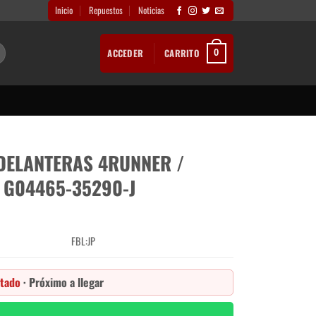
Inicio
Repuestos
Noticias
ACCEDER
CARRITO
0
DELANTERAS 4RUNNER /
 G04465-35290-J
FBL:JP
tado
· Próximo a llegar