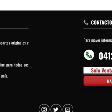
CONTACT
Para mayor inform
partes originales y
041
line para todas sus
Solo Vent
 país.
HA