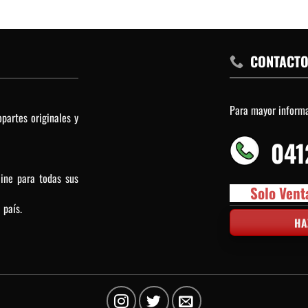
CONTACT
Para mayor inform
partes originales y
041
line para todas sus
Solo Vent
 país.
HA