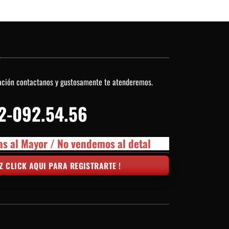
O
ación contactanos y gustosamente te atenderemos.
2-092.54.56
as al Mayor / No vendemos al detal
Z CLICK AQUI PARA REGISTRARTE !