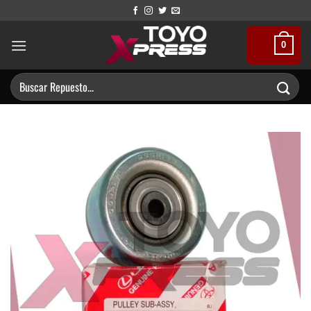
Saltar
al
contenido
0
Buscar
por: