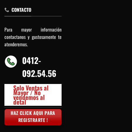
CONTACTO
Para mayor información
contactanos y gustosamente te
atenderemos.
0412-
092.54.56
Solo Ventas al
Mayor / No
vendemos al
detal
HAZ CLICK AQUI PARA
REGISTRARTE !