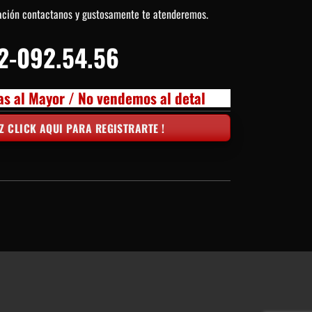
ación contactanos y gustosamente te atenderemos.
2-092.54.56
as al Mayor / No vendemos al detal
Z CLICK AQUI PARA REGISTRARTE !