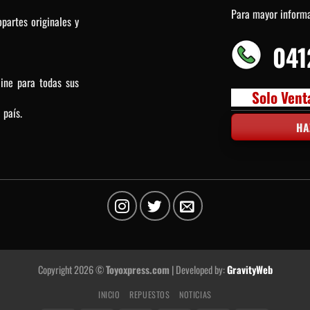
Para mayor inform
partes originales y
041
line para todas sus
Solo Vent
 país.
HA
Copyright 2026 ©
Toyoxpress.com
| Developed by:
GravityWeb
INICIO
REPUESTOS
NOTICIAS