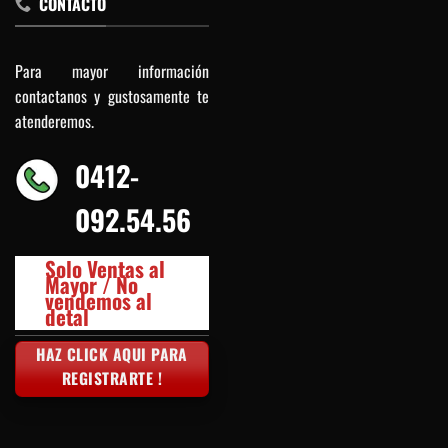
CONTACTO
Para mayor información
contactanos y gustosamente te
atenderemos.
0412-
092.54.56
Solo Ventas al
Mayor / No
vendemos al
detal
HAZ CLICK AQUI PARA
REGISTRARTE !