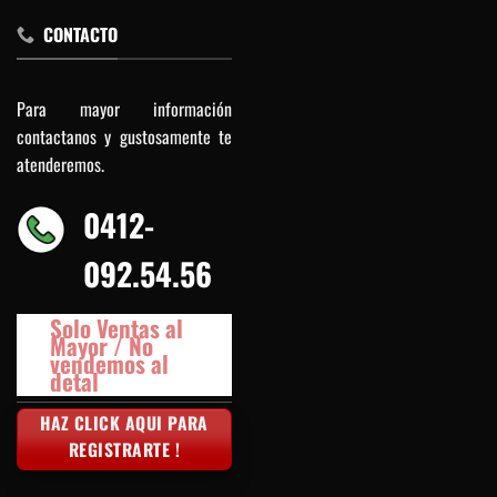
CONTACTO
Para mayor información
contactanos y gustosamente te
atenderemos.
0412-
092.54.56
Solo Ventas al
Mayor / No
vendemos al
detal
HAZ CLICK AQUI PARA
REGISTRARTE !