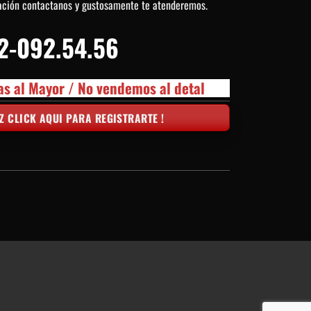
ación contactanos y gustosamente te atenderemos.
2-092.54.56
as al Mayor / No vendemos al detal
Z CLICK AQUI PARA REGISTRARTE !