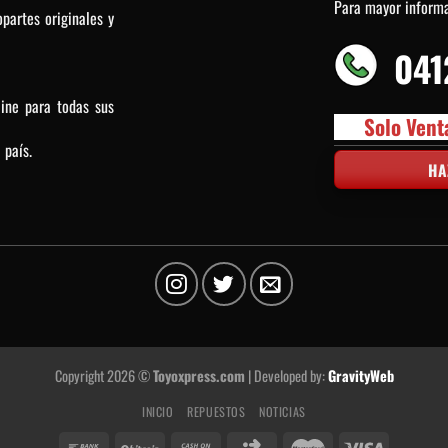
Para mayor inform
partes originales y
041
line para todas sus
Solo Vent
 país.
HA
Copyright 2026 ©
Toyoxpress.com
| Developed by:
GravityWeb
INICIO
REPUESTOS
NOTICIAS