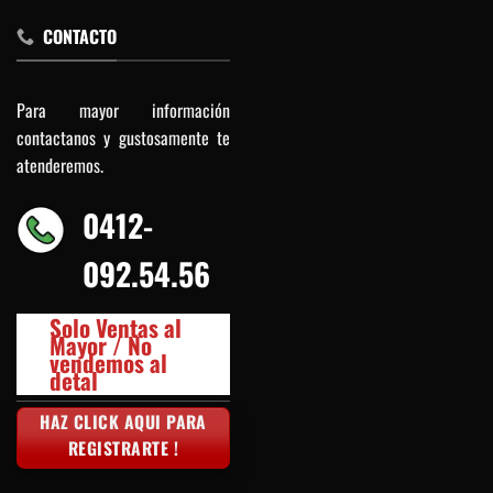
CONTACTO
Para mayor información
contactanos y gustosamente te
atenderemos.
0412-
092.54.56
Solo Ventas al
Mayor / No
vendemos al
detal
HAZ CLICK AQUI PARA
REGISTRARTE !