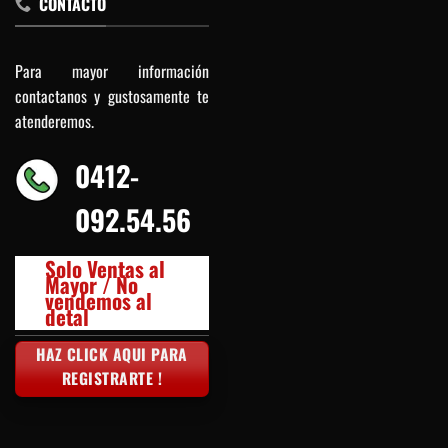
CONTACTO
Para mayor información
contactanos y gustosamente te
atenderemos.
0412-
092.54.56
Solo Ventas al
Mayor / No
vendemos al
detal
HAZ CLICK AQUI PARA
REGISTRARTE !