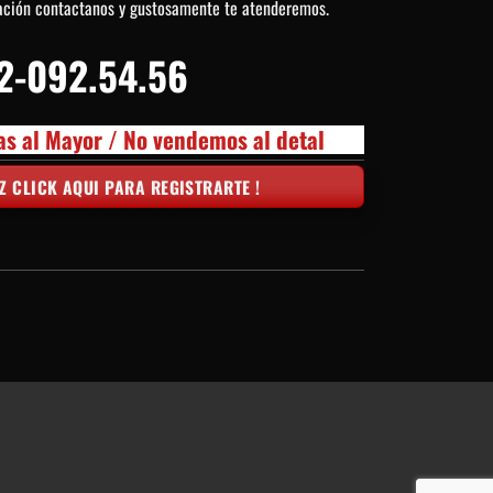
ación contactanos y gustosamente te atenderemos.
2-092.54.56
as al Mayor / No vendemos al detal
Z CLICK AQUI PARA REGISTRARTE !