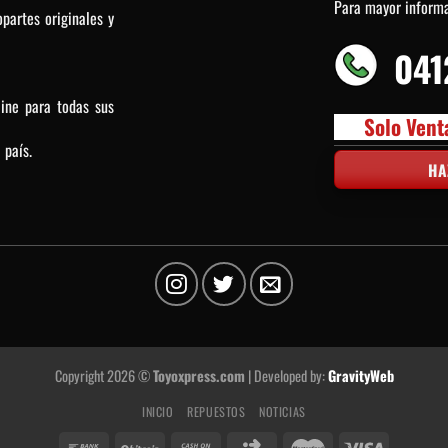
Para mayor inform
partes originales y
041
line para todas sus
Solo Vent
 país.
HA
Copyright 2026 ©
Toyoxpress.com
| Developed by:
GravityWeb
INICIO
REPUESTOS
NOTICIAS