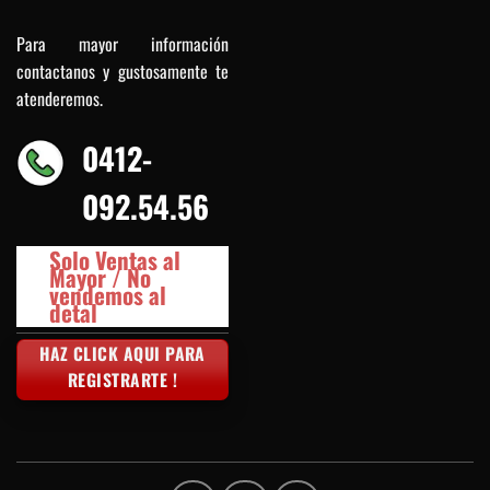
Para mayor información
contactanos y gustosamente te
atenderemos.
0412-
092.54.56
Solo Ventas al
Mayor / No
vendemos al
detal
HAZ CLICK AQUI PARA
REGISTRARTE !