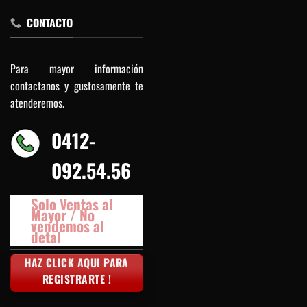
CONTACTO
Para mayor información
contactanos y gustosamente te
atenderemos.
0412-
092.54.56
Solo Ventas al
Mayor / No
vendemos al
detal
HAZ CLICK AQUI PARA
REGISTRARTE !