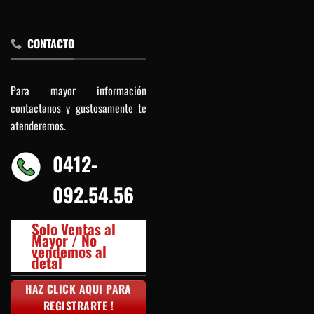
CONTACTO
Para mayor información
contactanos y gustosamente te
atenderemos.
0412-
092.54.56
Solo Ventas al
Mayor / No
vendemos al
detal
HAZ CLICK AQUI PARA
REGISTRARTE !