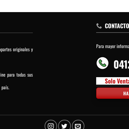
CONTACT
Para mayor inform
partes originales y
041
line para todas sus
Solo Vent
 país.
HA