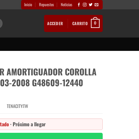
Inicio
Repuestos
Noticias
ACCEDER
CARRITO
0
OR AMORTIGUADOR COROLLA
003-2008 G48609-12440
TENACITY:TW
tado
· Próximo a llegar