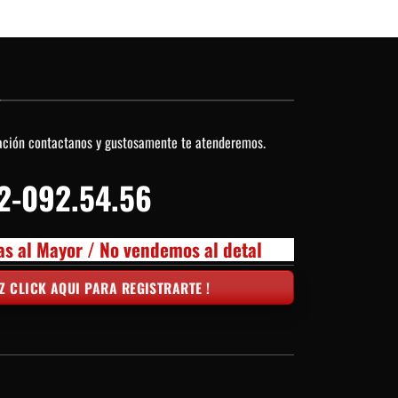
O
ación contactanos y gustosamente te atenderemos.
2-092.54.56
as al Mayor / No vendemos al detal
Z CLICK AQUI PARA REGISTRARTE !