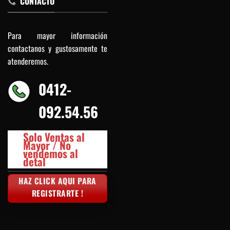
CONTACTO
Para mayor información
contactanos y gustosamente te
atenderemos.
0412-
092.54.56
Solo Ventas al
Mayor / No
vendemos al
detal
HAZ CLICK AQUI PARA
REGISTRARTE !