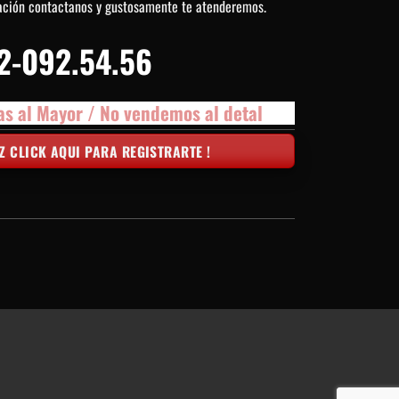
ación contactanos y gustosamente te atenderemos.
2-092.54.56
as al Mayor / No vendemos al detal
Z CLICK AQUI PARA REGISTRARTE !