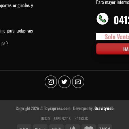
Para mayor inform
partes originales y
041
line para todas sus
Solo Vent
 país.
HA
Copyright 2026 ©
Toyoxpress.com
| Developed by:
GravityWeb
INICIO
REPUESTOS
NOTICIAS