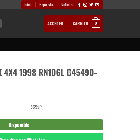
Inicio
Repuestos
Noticias
ACCEDER
CARRITO
0
 4X4 1998 RN106L G45490-
555:JP
Disponible