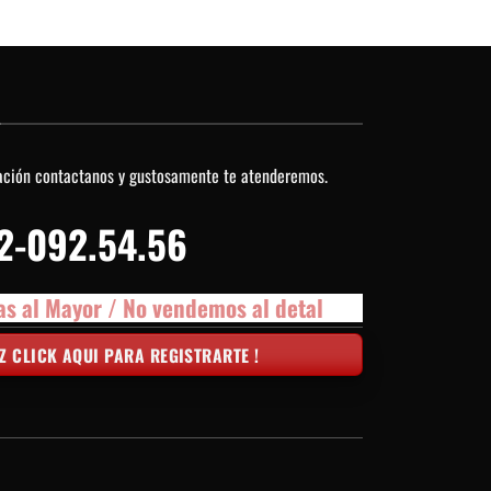
O
ación contactanos y gustosamente te atenderemos.
2-092.54.56
as al Mayor / No vendemos al detal
Z CLICK AQUI PARA REGISTRARTE !