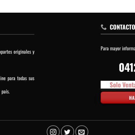
CONTACT
Para mayor inform
partes originales y
041
line para todas sus
Solo Vent
 país.
HA