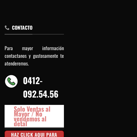
CONTACTO
Para mayor información
contactanos y gustosamente te
atenderemos.
0412-
092.54.56
Solo Ventas al
Mayor / No
vendemos al
detal
HAZ CLICK AQUI PARA