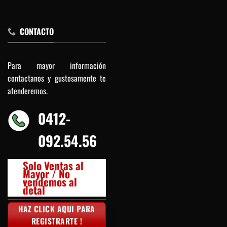
CONTACTO
Para mayor información
contactanos y gustosamente te
atenderemos.
0412-
092.54.56
Solo Ventas al
Mayor / No
vendemos al
detal
HAZ CLICK AQUI PARA
REGISTRARTE !