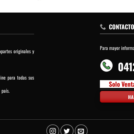
CONTACT
Para mayor inform
partes originales y
041
line para todas sus
Solo Vent
 país.
HA