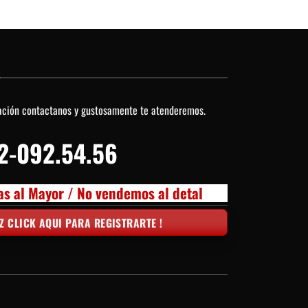
O
ación contactanos y gustosamente te atenderemos.
2-092.54.56
as al Mayor / No vendemos al detal
Z CLICK AQUI PARA REGISTRARTE !