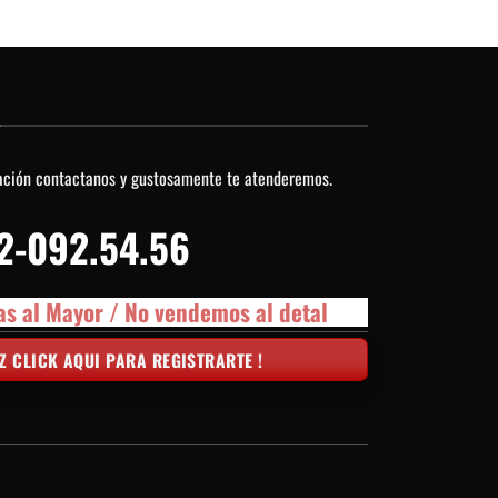
O
ación contactanos y gustosamente te atenderemos.
2-092.54.56
as al Mayor / No vendemos al detal
Z CLICK AQUI PARA REGISTRARTE !