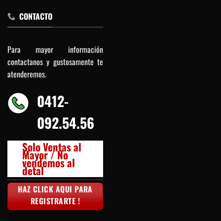
CONTACTO
Para mayor información
contactanos y gustosamente te
atenderemos.
0412-
092.54.56
Solo Ventas al
Mayor / No
vendemos al
detal
HAZ CLICK AQUI PARA
REGISTRARTE !