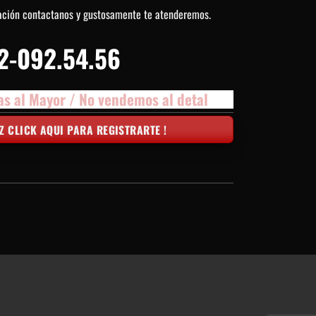
ación contactanos y gustosamente te atenderemos.
2-092.54.56
as al Mayor / No vendemos al detal
Z CLICK AQUI PARA REGISTRARTE !