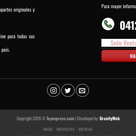
Para mayor inform
partes originales y
041
line para todas sus
Solo Vent
 país.
HA
Copyright 2026 ©
Toyoxpress.com
| Developed by:
GravityWeb
INICIO
REPUESTOS
NOTICIAS