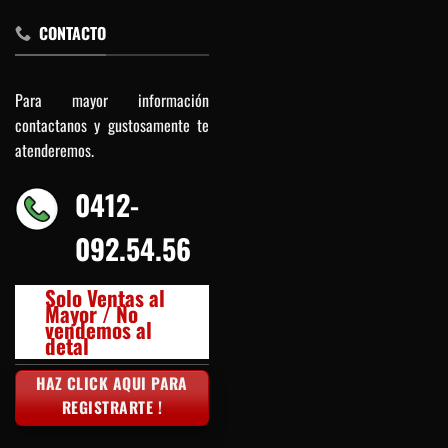
CONTACTO
Para mayor información
contactanos y gustosamente te
atenderemos.
0412-
092.54.56
Solo Ventas al
Mayor / No
vendemos al
detal
HAZ CLICK AQUI PARA
REGISTRARTE !