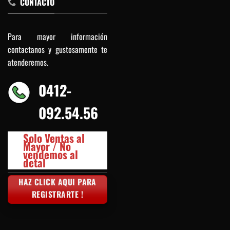
CONTACTO
Para mayor información
contactanos y gustosamente te
atenderemos.
0412-
092.54.56
Solo Ventas al
Mayor / No
vendemos al
detal
HAZ CLICK AQUI PARA
REGISTRARTE !