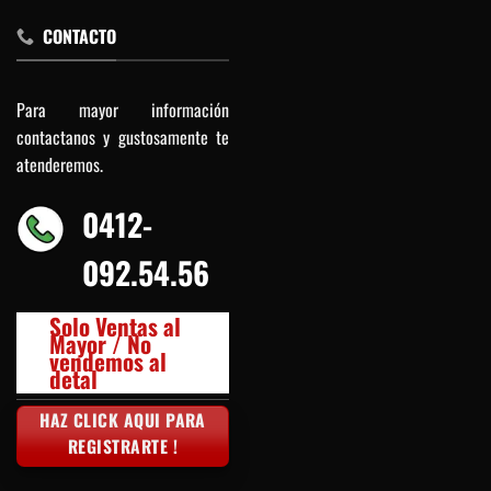
CONTACTO
Para mayor información
contactanos y gustosamente te
atenderemos.
0412-
092.54.56
Solo Ventas al
Mayor / No
vendemos al
detal
HAZ CLICK AQUI PARA
REGISTRARTE !