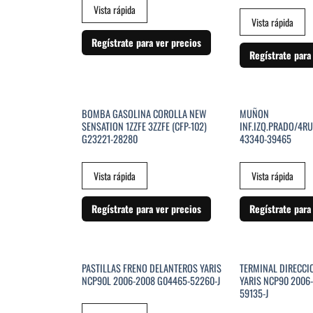
Vista rápida
Vista rápida
Regístrate para ver precios
Regístrate para
SIN EXISTENCIAS
SIN EXI
BOMBA GASOLINA COROLLA NEW
MUÑON
SENSATION 1ZZFE 3ZZFE (CFP-102)
INF.IZQ.PRADO/4R
G23221-28280
43340-39465
Vista rápida
Vista rápida
Regístrate para ver precios
Regístrate para
SIN EXISTENCIAS
SIN EXI
PASTILLAS FRENO DELANTEROS YARIS
TERMINAL DIRECCI
NCP90L 2006-2008 G04465-52260-J
YARIS NCP90 2006
59135-J