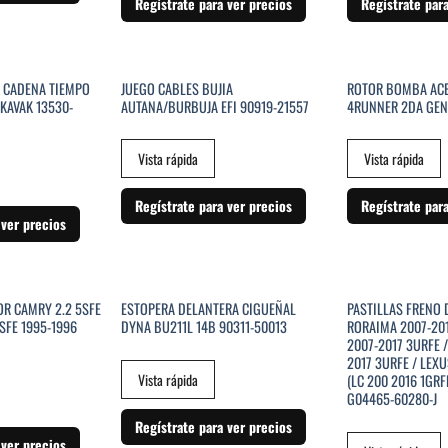
Regístrate para ver precios
Regístrate par
SIN EXISTENCIAS
SIN EXI
 CADENA TIEMPO
JUEGO CABLES BUJIA
ROTOR BOMBA ACE
KAVAK 13530-
AUTANA/BURBUJA EFI 90919-21557
4RUNNER 2DA GEN
Vista rápida
Vista rápida
Regístrate para ver precios
Regístrate par
 ver precios
STENCIAS
R CAMRY 2.2 5SFE
ESTOPERA DELANTERA CIGUEÑAL
PASTILLAS FRENO
3SFE 1995-1996
DYNA BU211L 14B 90311-50013
RORAIMA 2007-201
2007-2017 3URFE 
2017 3URFE / LEX
Vista rápida
(LC 200 2016 1GRF
G04465-60280-J
Regístrate para ver precios
 ver precios