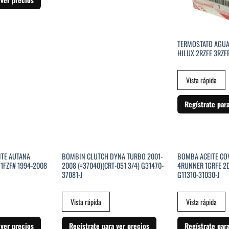
TERMOSTATO AGU
HILUX 2RZFE 3RZF
Vista rápida
Regístrate par
STENCIAS
SIN EXISTENCIAS
TE AUTANA
BOMBIN CLUTCH DYNA TURBO 2001-
BOMBA ACEITE CO
1FZF# 1994-2008
2008 (=37040)(CRT-051 3/4) G31470-
4RUNNER 1GRFE 2
37081-J
G11310-31030-J
Vista rápida
Vista rápida
 ver precios
Regístrate para ver precios
Regístrate par