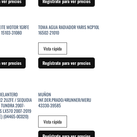
a ver precios
Regístrate para ver precios
STENCIAS
SIN EXISTENCIAS
ITE MOTOR 1GRFE
TOMA AGUA RADIADOR YARIS NCP10L
 15103-31080
16502-21010
Vista rápida
a ver precios
Regístrate para ver precios
SIN EXISTENCIAS
 DELANTERO
MUÑON
2 2UZFE / SEQUOIA
INF.DER.PRADO/4RUNNER/MERU
/ TUNDRA 2007-
43330-39585
US LX570 2007-2019
E) (04465-0C020)
Vista rápida
Regístrate para ver precios