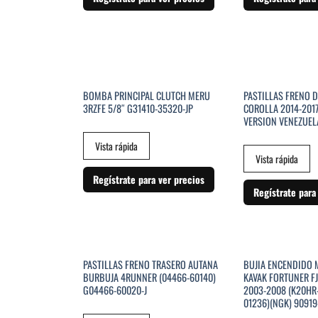
SIN EXISTENCIAS
SIN EXI
BOMBA PRINCIPAL CLUTCH MERU
PASTILLAS FRENO 
3RZFE 5/8″ G31410-35320-JP
COROLLA 2014-2017
VERSION VENEZUEL
Vista rápida
Vista rápida
Regístrate para ver precios
Regístrate para
SIN EXISTENCIAS
PASTILLAS FRENO TRASERO AUTANA
BUJIA ENCENDIDO
BURBUJA 4RUNNER (04466-60140)
KAVAK FORTUNER F
G04466-60020-J
2003-2008 (K20HR-
01236)(NGK) 90919