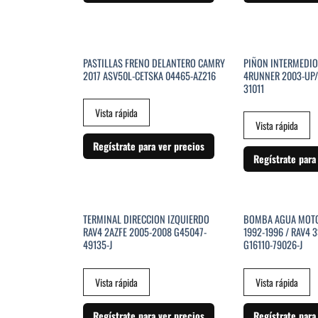
SIN EXISTENCIAS
PASTILLAS FRENO DELANTERO CAMRY
PIÑON INTERMEDIO
2017 ASV50L-CETSKA 04465-AZ216
4RUNNER 2003-UP/
31011
Vista rápida
Vista rápida
Regístrate para ver precios
Regístrate para
SIN EXISTENCIAS
SIN EXI
TERMINAL DIRECCION IZQUIERDO
BOMBA AGUA MOTO
RAV4 2AZFE 2005-2008 G45047-
1992-1996 / RAV4 
49135-J
G16110-79026-J
Vista rápida
Vista rápida
Regístrate para ver precios
Regístrate para