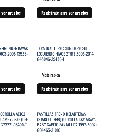
a ver precios
Regístrate para ver precios
R 4RUNNER KAVAK
TERMINAL DIRECCION DERECHO
003-2008 13523-
IZQUIERDO HIACE 2TRFE 2005-2014
G45046-29456-J
Vista rápida
a ver precios
Regístrate para ver precios
COROLLA AE102
PASTILLAS FRENO DELANTERAS
 CAMRY 5SFE (CFP-
(STARLET 1998) (COROLLA SKY ARAYA
) G23221-16490-T
BABY SAPITO PANTALLITA 1992-2002)
G04465-21010