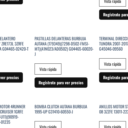
Vista rápida
Regístrate par
STENCIAS
SIN EXISTENCIAS
SIN EXI
DELANTERO
PASTILLAS DELANTERAS BURBUJA
TERMINAL DIRECC
 ZRE173L 3ZRFE
AUTANA (179349)(7298-D502-FMSI-
TUNDRA 2007-2017
A G04465-02420-T
MT)(A1N023/AD0502) G04465-60020-
G45046-09560
J
Vista rápida
Vista rápida
 ver precios
Regístrate par
Regístrate para ver precios
SIN EXISTENCIAS
SIN EXI
 MOTOR 4RUNNER
BOMBA CLUTCH AUTANA BURBUJA
ANILLOS MOTOR ST
JCRUISER 1GRFE
1995-UP G31410-60550-J
08 3ZZFE 13011-22
U11)(90919-
-01235
Vista rápida
Vista rápida