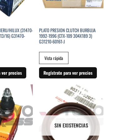
ERU/HILUX (31470-
PLATO PRESION CLUTCH BURBUJA
(13/16) G31470-
1992-1996 (CTX-109 304X189 3)
G31210-60161-J
Vista rápida
a ver precios
Regístrate para ver precios
SIN EXISTENCIAS