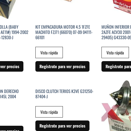
OLLA (BABY
KIT EMPACADURA MOTOR 4.5 1FZFE
MUÑON INFERIOR
 AE11#) 1994-2002
MACHITO FZJ71 (66070) 07-09 04111-
2AZFE ACV30 2001
-12830-J
66101
29405) G43330-09
Vista rápida
Vista rápida
 ver precios
Regístrate para ver precios
Regístrate par
STENCIAS
SIN EXISTENCIAS
ON DERECHO
DISCO CLUTCH TERIOS K3VE G31250-
K45L 2004
87404-J
Vista rápida
Regístrate para ver precios
 ver precios