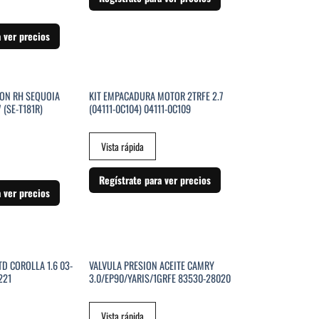
a ver precios
STENCIAS
SIN EXISTENCIAS
ION RH SEQUOIA
KIT EMPACADURA MOTOR 2TRFE 2.7
 (SE-T181R)
(04111-0C104) 04111-0C109
Vista rápida
Regístrate para ver precios
a ver precios
STENCIAS
SIN EXISTENCIAS
D COROLLA 1.6 03-
VALVULA PRESION ACEITE CAMRY
221
3.0/EP90/YARIS/1GRFE 83530-28020
Vista rápida