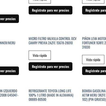
Regístrate para ver precios
Regístrate par
 ver precios
STENCIAS
MICRO FILTRO VALVULA CONTROL OCV
PIÑON LEVA MOTO
UNNER/MERU
CAMRY PREVIA 2AZFE 15678-28010
FORTUNER 1GRFE 2
31030
Vista rápida
Vista rápida
Regístrate para ver precios
 ver precios
Regístrate par
STENCIAS
ON IZQUIERDO
REFRIGERANTE TOYOTA LONG LIFE
BOMBA GASOLINA 
-2008 G45047-
100% 1 LITRO (MADE IN ALEMANIA)
AE11# MERU 3RZFE
08889-80500
102) (PIN GRUESO