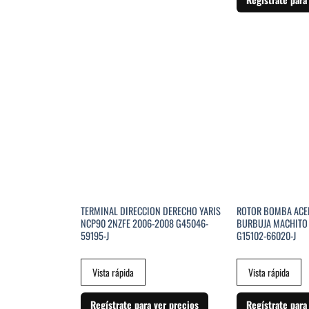
SIN EXI
TERMINAL DIRECCION DERECHO YARIS
ROTOR BOMBA ACEI
NCP90 2NZFE 2006-2008 G45046-
BURBUJA MACHITO 
59195-J
G15102-66020-J
Vista rápida
Vista rápida
Regístrate para ver precios
Regístrate para