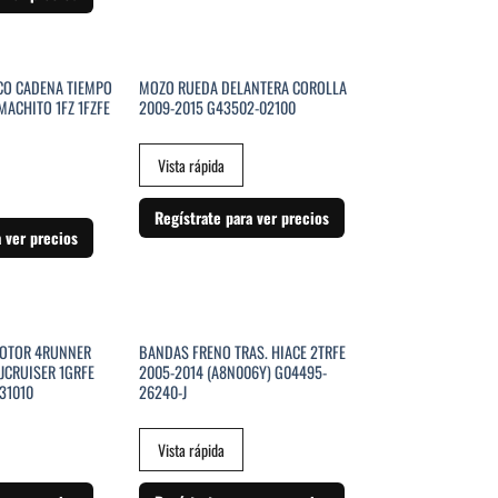
SIN EXISTENCIAS
CO CADENA TIEMPO
MOZO RUEDA DELANTERA COROLLA
ACHITO 1FZ 1FZFE
2009-2015 G43502-02100
Vista rápida
Regístrate para ver precios
a ver precios
SIN EXISTENCIAS
MOTOR 4RUNNER
BANDAS FRENO TRAS. HIACE 2TRFE
JCRUISER 1GRFE
2005-2014 (A8N006Y) G04495-
31010
26240-J
Vista rápida