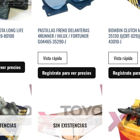
OTA LONG LIFE
PASTILLAS FRENO DELANTERAS
BOMBIN CLUTCH M
89-80100
4RUNNER / HILUX / FORTUNER
35130 J)(CRT-029)
G04465-35290-J
43010-J
Vista rápida
Vista rápida
 ver precios
Regístrate para ver precios
Regístrate par
STENCIAS
SIN EXISTENCIAS