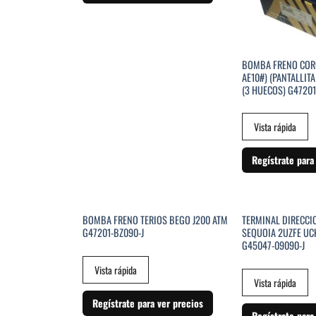
BOMBA FRENO COR
AE10#) (PANTALLITA
(3 HUECOS) G47201
Vista rápida
Regístrate para
SIN EXI
BOMBA FRENO TERIOS BEGO J200 ATM
TERMINAL DIRECCI
G47201-BZ090-J
SEQUOIA 2UZFE UC
G45047-09090-J
Vista rápida
Vista rápida
Regístrate para ver precios
Regístrate para